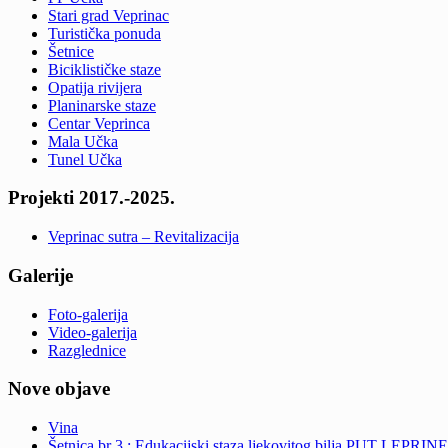
Stari grad Veprinac
Turistička ponuda
Šetnice
Biciklističke staze
Opatija rivijera
Planinarske staze
Centar Veprinca
Mala Učka
Tunel Učka
Projekti 2017.-2025.
Veprinac sutra – Revitalizacija
Galerije
Foto-galerija
Video-galerija
Razglednice
Nove objave
Vina
Šetnica br 3 : Edukacijski staza ljekovitog bilja PUT LEPRINE