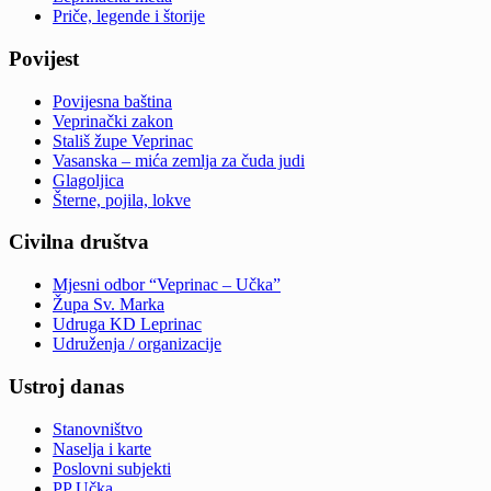
Priče, legende i štorije
Povijest
Povijesna baština
Veprinački zakon
Stališ župe Veprinac
Vasanska – mića zemlja za čuda judi
Glagoljica
Šterne, pojila, lokve
Civilna društva
Mjesni odbor “Veprinac – Učka”
Župa Sv. Marka
Udruga KD Leprinac
Udruženja / organizacije
Ustroj danas
Stanovništvo
Naselja i karte
Poslovni subjekti
PP Učka