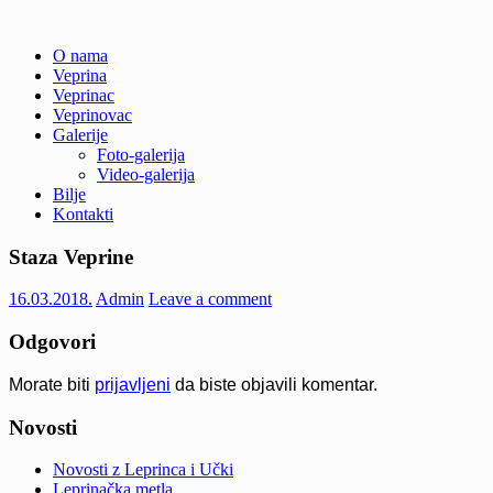
Skip
O nama
to
Veprina
Veprina(c)
Veprina
content
Veprinac
Veprinovac
Galerije
Foto-galerija
Video-galerija
Bilje
Kontakti
Staza Veprine
16.03.2018.
Admin
Leave a comment
Odgovori
Morate biti
prijavljeni
da biste objavili komentar.
Novosti
Novosti z Leprinca i Učki
Leprinačka metla