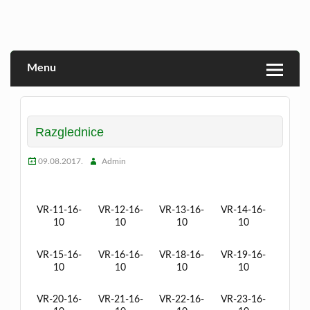
Skip
to
Veprina(c)
Veprina
content
Menu
Razglednice
09.08.2017.
Admin
VR-11-16-
VR-12-16-
VR-13-16-
VR-14-16-
10
10
10
10
VR-15-16-
VR-16-16-
VR-18-16-
VR-19-16-
10
10
10
10
VR-20-16-
VR-21-16-
VR-22-16-
VR-23-16-