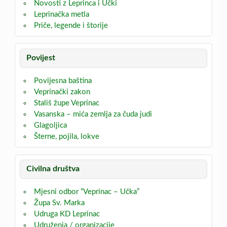
Novosti z Leprinca i Učki
Leprinačka metla
Priče, legende i štorije
Povijest
Povijesna baština
Veprinački zakon
Stališ župe Veprinac
Vasanska – mića zemlja za čuda judi
Glagoljica
Šterne, pojila, lokve
Civilna društva
Mjesni odbor “Veprinac – Učka”
Župa Sv. Marka
Udruga KD Leprinac
Udruženja / organizacije