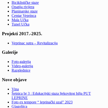
Biciklističke staze
Opatija rivijera
Planinarske staze
Centar Veprinca
Mala Učka
Tunel Učka
Projekti 2017.-2025.
Veprinac sutra – Revitalizacija
Galerije
Foto-galerija
Video-galerija
Razglednice
Nove objave
Vina
Šetnica br 3 : Edukacijski staza ljekovitog bilja PUT
LEPRINE
Foto ex tempore “ leprinački uzal” 2023
Glagoljica