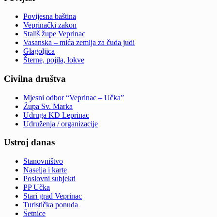
Povijesna baština
Veprinački zakon
Stališ župe Veprinac
Vasanska – mića zemlja za čuda judi
Glagoljica
Šterne, pojila, lokve
Civilna društva
Mjesni odbor “Veprinac – Učka”
Župa Sv. Marka
Udruga KD Leprinac
Udruženja / organizacije
Ustroj danas
Stanovništvo
Naselja i karte
Poslovni subjekti
PP Učka
Stari grad Veprinac
Turistička ponuda
Šetnice