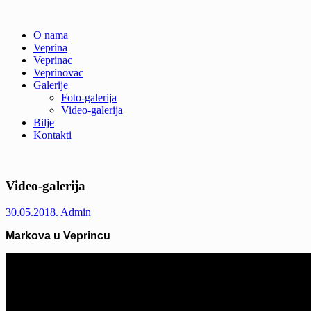
Skip
O nama
to
Veprina
Veprina(c)
Veprina
content
Veprinac
Veprinovac
Galerije
Foto-galerija
Video-galerija
Bilje
Kontakti
Video-galerija
30.05.2018.
Admin
Markova u Veprincu