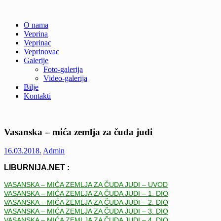
Skip
O nama
to
Veprina
Veprina(c)
Veprina
content
Veprinac
Veprinovac
Galerije
Foto-galerija
Video-galerija
Bilje
Kontakti
Vasanska – mića zemlja za čuda judi
16.03.2018.
Admin
LIBURNIJA.NET :
VASANSKA – MIĆA ZEMLJA ZA ČUDA JUDI – UVOD
VASANSKA – MIĆA ZEMLJA ZA ČUDA JUDI – 1. DIO
VASANSKA – MIĆA ZEMLJA ZA ČUDA JUDI – 2. DIO
VASANSKA – MIĆA ZEMLJA ZA ČUDA JUDI – 3. DIO
VASANSKA – MIĆA ZEMLJA ZA ČUDA JUDI – 4. DIO