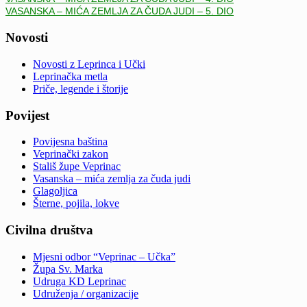
VASANSKA – MIĆA ZEMLJA ZA ČUDA JUDI – 5. DIO
Novosti
Novosti z Leprinca i Učki
Leprinačka metla
Priče, legende i štorije
Povijest
Povijesna baština
Veprinački zakon
Stališ župe Veprinac
Vasanska – mića zemlja za čuda judi
Glagoljica
Šterne, pojila, lokve
Civilna društva
Mjesni odbor “Veprinac – Učka”
Župa Sv. Marka
Udruga KD Leprinac
Udruženja / organizacije