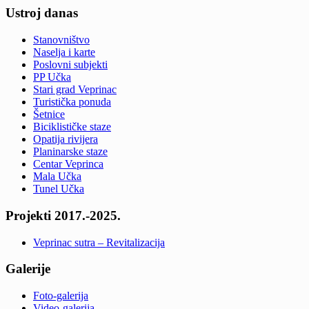
Ustroj danas
Stanovništvo
Naselja i karte
Poslovni subjekti
PP Učka
Stari grad Veprinac
Turistička ponuda
Šetnice
Biciklističke staze
Opatija rivijera
Planinarske staze
Centar Veprinca
Mala Učka
Tunel Učka
Projekti 2017.-2025.
Veprinac sutra – Revitalizacija
Galerije
Foto-galerija
Video-galerija