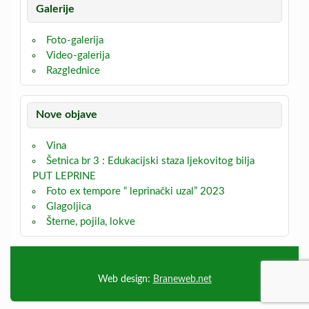
Galerije
Foto-galerija
Video-galerija
Razglednice
Nove objave
Vina
Šetnica br 3 : Edukacijski staza ljekovitog bilja
PUT LEPRINE
Foto ex tempore “ leprinački uzal” 2023
Glagoljica
Šterne, pojila, lokve
Web design:
Braneweb.net