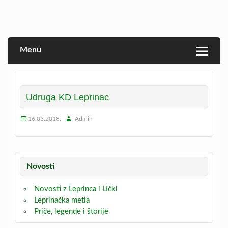
Skip
to
Veprina(c)
Veprina
content
Menu
Udruga KD Leprinac
16.03.2018.
Admin
Novosti
Novosti z Leprinca i Učki
Leprinačka metla
Priče, legende i štorije