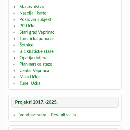
Stanovništvo
Naselja i karte
Poslovni subjekti
PP Učka
Stari grad Veprinac
Turistička ponuda
Šetnice
Biciklističke staze
Opatija rivijera
Planinarske staze
Centar Veprinca
Mala Učka
Tunel Učka
Projekti 2017.-2025.
Veprinac sutra – Revitalizacija