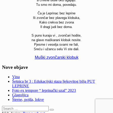
a crvene bobe oku ugajaju.
Tu smo mi doma, povedaju.
Ča je Leprinac bez leprine
Ili zvončar bez plavega klobuka,
Kako crekva bez zvona
Il dragi judi bez doma.
S puno kuraja vi , zvončari hodite,
na glave maškarani klobuk nosite.
Pjesme i veselja svami ne fali,
Sreću i užancu selu Vi ste dali.
Muški zvončarski klobuk
Nove objave
Vina
Šetnica br 3 : Edukacijski staza ljekovitog bilja PUT
LEPRINE
Foto ex tempore “ leprinački uzal” 2023
Glagoljica
Šterne, pojila, lokve
Search
for: