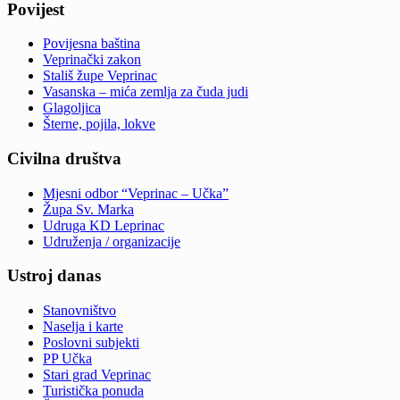
Povijest
Povijesna baština
Veprinački zakon
Stališ župe Veprinac
Vasanska – mića zemlja za čuda judi
Glagoljica
Šterne, pojila, lokve
Civilna društva
Mjesni odbor “Veprinac – Učka”
Župa Sv. Marka
Udruga KD Leprinac
Udruženja / organizacije
Ustroj danas
Stanovništvo
Naselja i karte
Poslovni subjekti
PP Učka
Stari grad Veprinac
Turistička ponuda