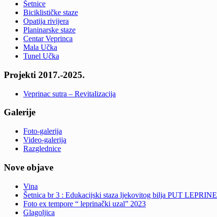
Šetnice
Biciklističke staze
Opatija rivijera
Planinarske staze
Centar Veprinca
Mala Učka
Tunel Učka
Projekti 2017.-2025.
Veprinac sutra – Revitalizacija
Galerije
Foto-galerija
Video-galerija
Razglednice
Nove objave
Vina
Šetnica br 3 : Edukacijski staza ljekovitog bilja PUT LEPRINE
Foto ex tempore “ leprinački uzal” 2023
Glagoljica