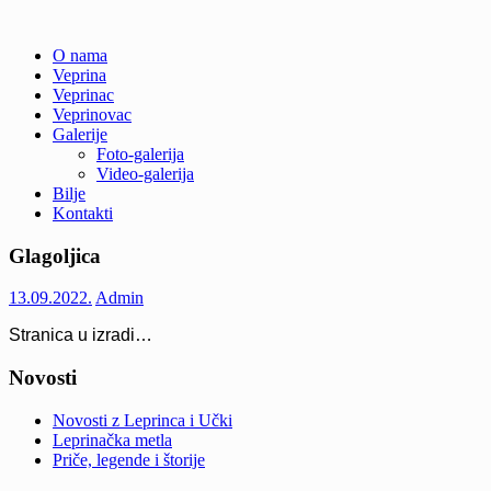
Skip
O nama
to
Veprina
Veprina(c)
Veprina
content
Veprinac
Veprinovac
Galerije
Foto-galerija
Video-galerija
Bilje
Kontakti
Glagoljica
13.09.2022.
Admin
Stranica u izradi…
Novosti
Novosti z Leprinca i Učki
Leprinačka metla
Priče, legende i štorije