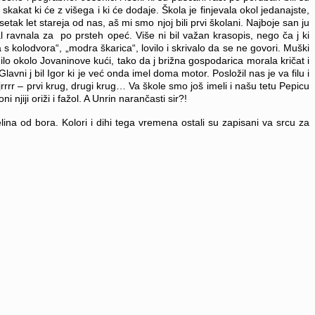
skakat ki će z višega i ki će dodaje. Škola je finjevala okol jedanajste,
etak let stareja od nas, aš mi smo njoj bili prvi školani. Najboje san ju
al ravnala za po prsteh opeć. Više ni bil važan krasopis, nego ča j ki
 s kolodvora“, „modra škarica“, lovilo i skrivalo da se ne govori.
Muški
nilo okolo Jovaninove kući, tako da j brižna gospodarica morala kričat i
lavni j bil Igor ki je već onda imel doma motor. Posložil nas je va filu i
njrrrr – prvi krug, drugi krug… Va škole smo još imeli i našu tetu Pepicu
iji oriži i fažol. A Unrin narančasti sir?!
na od bora. Kolori i dihi tega vremena ostali su zapisani va srcu za