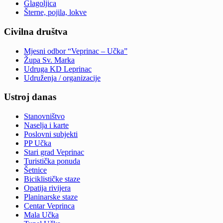
Glagoljica
Šterne, pojila, lokve
Civilna društva
Mjesni odbor “Veprinac – Učka”
Župa Sv. Marka
Udruga KD Leprinac
Udruženja / organizacije
Ustroj danas
Stanovništvo
Naselja i karte
Poslovni subjekti
PP Učka
Stari grad Veprinac
Turistička ponuda
Šetnice
Biciklističke staze
Opatija rivijera
Planinarske staze
Centar Veprinca
Mala Učka