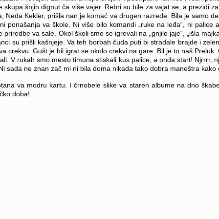
kupa šnjin dignut ča više vajer. Rebri su bile za vajat se, a prezidi za 
ca, Neda Kekler, prišla nan je komać va drugen razrede.
Bila je samo des
čini ponašanja va škole. Ni više bilo komandi „ruke na leđa“, ni palice 
riredbe va sale. Okol školi smo se igrevali na „gnjilo jaje“, „išla majka
anci su prišli kašnjeje. Va teh borbah čuda puti bi stradale brajde i zele
 crekvu. Gušt je bil igrat se okolo crekvi na gare. Bil je to naš Preluk. G
ali. V rukah smo mesto timuna stiskali kus palice, a onda start! Njrrrr, 
sada ne znan zač mi ni bila doma nikada tako dobra maneštra kako oni nj
otana va modru kartu. I črnobele slike va staren albume na dno škabeli
ačko doba!