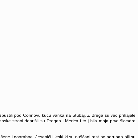
spustili pod Ćorinovu kuću vanka na Stubaj. Z Brega su već prihajale
ske strani doprišli su Dragan i Merica i to j bila moja prva škvadra
šene i pograbne. Jesenići i leski ki su pušćani rast po porubah bili su