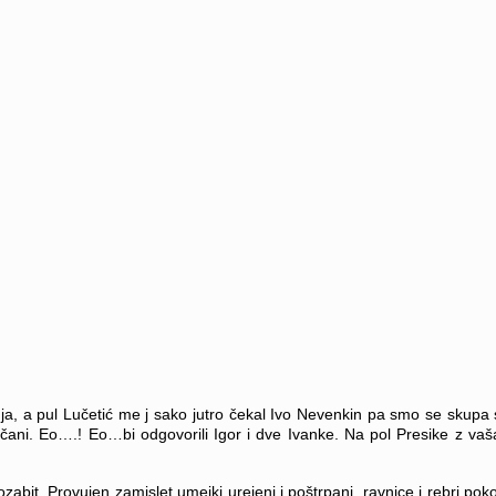
 ja, a pul Lučetić me j sako jutro čekal Ivo Nevenkin pa smo se skupa 
ani. Eo….! Eo…bi odgovorili Igor i dve Ivanke. Na pol Presike z vašan
abit. Provujen zamislet umejki urejeni i poštrpani, ravnice i rebri poko