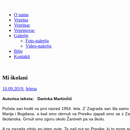
Skip
O nama
to
Veprina
Veprina(c)
Veprina
content
Veprinac
Veprinovac
Galerije
Foto-galerija
Video-galerija
Bilje
Kontakti
Mi školani
10.09.2019.
Jelena
Autorica teksta: Darinka Martinčić
Počela san hodit va prvi razred 1954. leta. Z’ Zagrada san šla samo
Marija i Bogdana, a kad smo obrnuli va Presiku zjapali smo se z Zač
školanska. Grnuli smo zgoru okolo Žanineh pa va školu.
A za nazada zdolu po isten pute. Ta naš put po Presike, ki to more poz