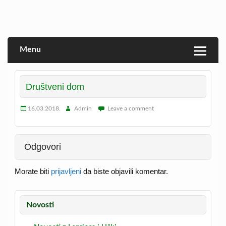
Skip
to
Veprina(c)
Veprina
content
Menu
Društveni dom
16.03.2018.
Admin
Leave a comment
Odgovori
Morate biti
prijavljeni
da biste objavili komentar.
Novosti