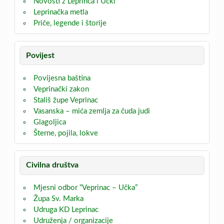
Novosti z Leprinca i Učki
Leprinačka metla
Priče, legende i štorije
Povijest
Povijesna baština
Veprinački zakon
Stališ župe Veprinac
Vasanska – mića zemlja za čuda judi
Glagoljica
Šterne, pojila, lokve
Civilna društva
Mjesni odbor “Veprinac – Učka”
Župa Sv. Marka
Udruga KD Leprinac
Udruženja / organizacije