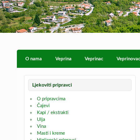
Skip
to
content
Veprina
Veprina(c)
O nama
Veprina
Veprinac
Veprinova
Ljekoviti pripravci
O pripravcima
Čajevi
Kapi / ekstrakti
Ulja
Vina
Masti i kreme