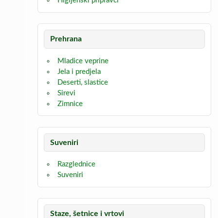
Higijenski pripravci
Prehrana
Mladice veprine
Jela i predjela
Deserti, slastice
Sirevi
Zimnice
Suveniri
Razglednice
Suveniri
Staze, šetnice i vrtovi