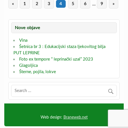
«
1
2
3
4
5
6
…
9
»
Nove objave
Vina
Šetnica br 3 : Edukacijski staza ljekovitog bilja
PUT LEPRINE
Foto ex tempore “ leprinački uzal” 2023
Glagoljica
Šterne, pojila, lokve
Web design:
Braneweb.net