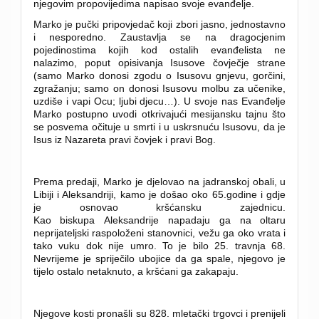
njegovim propovijedima napisao svoje evanđelje.
Marko je pučki pripovjedač koji zbori jasno, jednostavno
i nesporedno. Zaustavlja se na dragocjenim
pojedinostima kojih kod ostalih evanđelista ne
nalazimo, poput opisivanja Isusove čovječje strane
(samo Marko donosi zgodu o Isusovu gnjevu, gorčini,
zgražanju; samo on donosi Isusovu molbu za učenike,
uzdiše i vapi Ocu; ljubi djecu…). U svoje nas Evanđelje
Marko postupno uvodi otkrivajući mesijansku tajnu što
se posvema očituje u smrti i u uskrsnuću Isusovu, da je
Isus iz Nazareta pravi čovjek i pravi Bog.
Prema predaji, Marko je djelovao na jadranskoj obali, u
Libiji i Aleksandriji, kamo je došao oko 65.godine i gdje
je osnovao kršćansku zajednicu.
Kao biskupa Aleksandrije napadaju ga na oltaru
neprijateljski raspoloženi stanovnici, vežu ga oko vrata i
tako vuku dok nije umro. To je bilo 25. travnja 68.
Nevrijeme je spriječilo ubojice da ga spale, njegovo je
tijelo ostalo netaknuto, a kršćani ga zakapaju.
Njegove kosti pronašli su 828. mletački trgovci i prenijeli