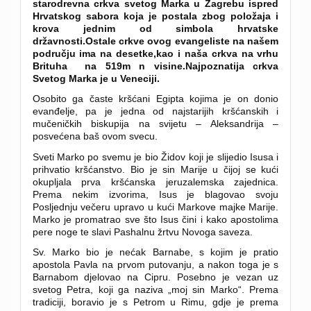
starodrevna crkva svetog Marka u Zagrebu ispred
Hrvatskog sabora koja je postala zbog položaja i
krova jednim od simbola hrvatske
državnosti.Ostale crkve ovog evangeliste na našem
području ima na desetke,kao i naša crkva na vrhu
Brituha na 519m n visine.Najpoznatija crkva
Svetog Marka je u Veneciji.
Osobito ga časte kršćani Egipta kojima je on donio
evanđelje, pa je jedna od najstarijih kršćanskih i
mučeničkih biskupija na svijetu – Aleksandrija –
posvećena baš ovom svecu.
Sveti Marko po svemu je bio Židov koji je slijedio Isusa i
prihvatio kršćanstvo. Bio je sin Marije u čijoj se kući
okupljala prva kršćanska jeruzalemska zajednica.
Prema nekim izvorima, Isus je blagovao svoju
Posljednju večeru upravo u kući Markove majke Marije.
Marko je promatrao sve što Isus čini i kako apostolima
pere noge te slavi Pashalnu žrtvu Novoga saveza.
Sv. Marko bio je nećak Barnabe, s kojim je pratio
apostola Pavla na prvom putovanju, a nakon toga je s
Barnabom djelovao na Cipru. Posebno je vezan uz
svetog Petra, koji ga naziva „moj sin Marko“. Prema
tradiciji, boravio je s Petrom u Rimu, gdje je prema