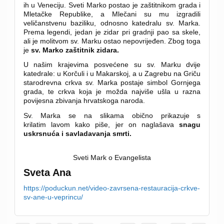
ih u Veneciju. Sveti Marko postao je zaštitnikom grada i
Mletačke Republike, a Mlečani su mu izgradili
veličanstvenu baziliku, odnosno katedralu sv. Marka.
Prema legendi, jedan je zidar pri gradnji pao sa skele,
ali je molitvom sv. Marku ostao nepovrijeđen. Zbog toga
je
sv. Marko zaštitnik zidara.
U našim krajevima posvećene su sv. Marku dvije
katedrale: u Korčuli i u Makarskoj, a u Zagrebu na Griču
starodrevna crkva sv. Marka postaje simbol Gornjega
grada, te crkva koja je možda najviše ušla u razna
povijesna zbivanja hrvatskoga naroda.
Sv. Marka se na slikama obično prikazuje s
krilatim lavom kako piše, jer on naglašava
snagu
uskrsnuća i savladavanja smrti.
Sveti Mark o Evangelista
Sveta Ana
https://poduckun.net/video-zavrsena-restauracija-crkve-
sv-ane-u-veprincu/