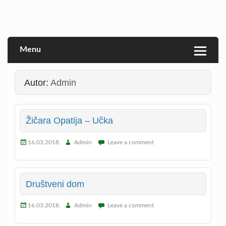
Skip
to
Veprina(c)
Veprina
content
Menu
Autor:
Admin
Žičara Opatija – Učka
16.03.2018.
Admin
Leave a comment
Društveni dom
16.03.2018.
Admin
Leave a comment