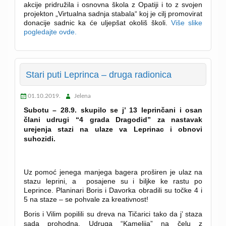
akcije pridružila i osnovna škola z Opatiji i to z svojen
projekton „Virtualna sadnja stabala“ koj je cilj promovirat
donacije sadnic ka će uljepšat okoliš školi.
Više slike
pogledajte ovde.
Stari puti Leprinca – druga radionica
01.10.2019.
Jelena
Subotu – 28.9. skupilo se j’ 13 leprinčani i osan
člani udrugi “4 grada Dragodid” za nastavak
urejenja stazi na ulaze va Leprinac i obnovi
suhozidi.
Uz pomoć jenega manjega bagera proširen je ulaz na
stazu leprini, a posajene su i biljke ke rastu po
Leprince.
Planinari Boris i Davorka obradili su točke 4 i
5 na staze – se pohvale za kreativnost!
Boris i Vilim popilili su dreva na Tičarici tako da j’ staza
sada prohodna.
Udruga “Kamelija” na čelu z