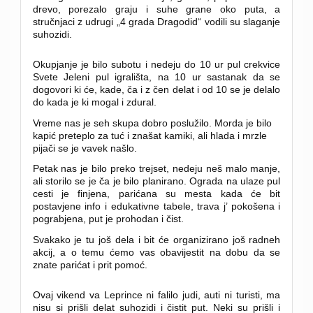
drevo, porezalo graju i suhe grane oko puta, a
stručnjaci z udrugi „4 grada Dragodid“ vodili su slaganje
suhozidi.
Okupjanje je bilo subotu i nedeju do 10 ur pul crekvice
Svete Jeleni pul igrališta, na 10 ur sastanak da se
dogovori ki će, kade, ča i z čen delat i od 10 se je delalo
do kada je ki mogal i zdural.
Vreme nas je seh skupa dobro poslužilo. Morda je bilo
kapić preteplo za tuć i znašat kamiki, ali hlada i mrzle
pijači se je vavek našlo.
Petak nas je bilo preko trejset, nedeju neš malo manje,
ali storilo se je ča je bilo planirano. Ograda na ulaze pul
cesti je finjena, parićana su mesta kada će bit
postavjene info i edukativne tabele, trava j’ pokošena i
pograbjena, put je prohodan i čist.
Svakako je tu još dela i bit će organizirano još radneh
akcij, a o temu ćemo vas obavijestit na dobu da se
znate parićat i prit pomoć.
Ovaj vikend va Leprince ni falilo judi, auti ni turisti, ma
nisu si prišli delat suhozidi i čistit put. Neki su prišli i