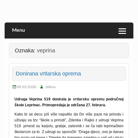
Skip
to
Veprina(c)
Veprina
content
Menu
Oznaka:
veprina
Donirana vrtlarska oprema
09.03.2020.
Jelena
Udruga Veprina 519 donirala je vrtlarsku opremu područnoj
škole Leprinac. Primopredaja je održana 27. febrara.
Kako bi se decu još više naputilo da čin više paze na prirodu i
uživaju va tzv. “škole u prirodi”, Zdenka i Rajko z udrugi Veprina
519 prnesli su karjolu, grabje, zalevnik i se ča rabi leprinačken
školarcon za to. Z udrugi su sporučili: “Draga djeco, ovo je danas
bio poziv od mene i Zdenke da krenemo zajedno u vaš vrt i stazu