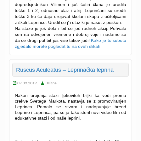
dopredsjednikon Vilimon i još četiri člana je uredila
točke 1 i 2, odnosno ulaz i atrij. L
eprinčani su uredili
točku 3 ku će daje urejevat školani skupa z učiteljicami
z školi Leprince.
Uredil se j’ i ulaz ki je nasut z peskon.
Na staze je još dela i bit će još radneh akcij. Pohvale
sen na odvojenen vremene i dobroj voje i nadamo se
da će drugi put bit još više takov judi!
Kako je to subotu
zgjedalo morete pogledat tu na oveh slikah.
Ruscus Aculeatus – Leprinačka leprina
09.09.2019.
Jelena
Nakon urejenja stazi ljekoviteh biljki ka vodi prema
crekve Svetega Markota, nastavja se z promoviranjen
Leprinca.
Pomalo se stvara i nadopunjuje brend
Leprine i Leprinca, pa se je tako storil novi video film od
edukativne stazi i od
naše leprini.