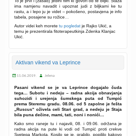
To je prvi i (zasad) jedini film ki govori od te biljki. Staza
ima namjenu navadit i upoznat judi z
biljkami ke tu
rastu, a i lepo ju je videt – pokošeno, postavjena je info
tabela, posajene su rožice…
Autor videi keh morete
tu pogledat
je Rajko Ukić, a
temu je prezentirala fitoterapeutkinja Zdenka Klanjac
Ukić.
Aktivan vikend va Leprince
11.06.2019.
Jelena
Pasani vikend se je va Leprince dogajalo čuda
tega… Subotu i nedeju – radna akcija obnavjanja
suhozidi i urejenja šumskega puta od Tumpić
prema Steremu gradu.
08.06. od 5 zapolne je fešta
„Ruscus“ oživela celi Stari grad, a nedeju je Staja
bila puna dečine, mami, tati, noni i nonići…
Kako smo raneje tu i najavili, 08. i 09.06. održana je
radna akcija na pute ki vodi od Tumpić proti crekve
Svetega Markota. Kosilo se je, grabilo, popililo kakovo