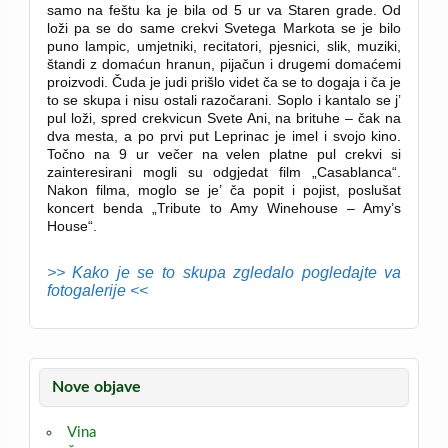
samo na feštu ka je bila od 5 ur va Staren grade.
Od
loži pa se do same crekvi Svetega Markota se je bilo
puno lampic, umjetniki, recitatori, pjesnici, slik, muziki,
štandi z domaćun hranun, pijačun i drugemi domaćemi
proizvodi. Čuda je judi prišlo videt ča se to dogaja i ča je
to se skupa i nisu ostali razočarani. Soplo i kantalo se j’
pul loži, spred crekvicun Svete Ani, na brituhe – čak na
dva mesta, a po prvi put Leprinac je imel i svojo kino.
Točno na 9 ur večer na velen platne pul crekvi si
zainteresirani mogli su odgjedat film „Casablanca“.
Nakon filma, moglo se je’ ča popit i pojist, poslušat
koncert benda „Tribute to Amy Winehouse – Amy’s
House“.
>> Kako je se to skupa zgledalo pogledajte va
fotogalerije <<
Nove objave
Vina