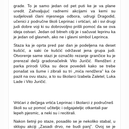
grade.
To je samo jedan od pet puti ke je va plane
uredit. Zahvaljujuć radnemi akcijami va kemi su
sudjelovali ćlani mjesnega odbora, udrugi Dragodid,
učenici z područne školi Leprinac i vrtićari, ali i svi drugi
judi dobre voji ki su dobrovoljno prišli pomoć da se ova
ideja ostvari. Jedan od bitneh cilji je i sačuvat leprinu ka
je jedan od glavneh, ako ne i glavni simbol Leprinca.
Staza ka je oprta pred par dan je podeljena na deset
kušćić, a saki će kušćić održavat jena grupa judi.
Otvorenje same stazi je označilo rezanje grančice ku je
prerezal dečji gradonačelnik Vito Juričić. Rendžeri z
parka prirodi Učka su dece povedeli kako se trebe
ponašat va šume i zibrali su tri „mića rendžera“ ka će
pazit na ovu stazu, a to su školarci Izabela Zaletel, Luka
Lade i Vito Juričić.
Vrtićari z dečjega vrtića Leprinac i školarci z područneš
školi su uz pomoć učiteljic i odgajateljic otkantali par
lepeh pjesmic, a neki su i recitirali.
Nakon šetnji po staze, posadilo se je nekoliko stabal, u
sklopu akciji „Zasadi drvo, ne budi panj“. Ovoj se je