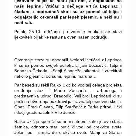
ljekoviteh biljak ke rastu pul nas, z naglaskon na
našu leprinu. Vrtićari z dečjega vrtića Leprinac i
školarci z područneš školi su uz pomoć učiteljic i
odgajateljic otkantali par lepeh pjesmic, a neki su i
recitirali.
Petak, 25.10. održano j’ otvorenje edukacijske stazi
ljekoviteh biljak ke rastu na oven našen području.
Otvorenje staze su obogatili školarci i vrtićari z Leprinca
ki su uz pomoć svojeh učiteljic Ljiljani Božičević, Tatjani
Bonazza-Čekada i Sanji Albaneže otkantali i zrecitirali
nekolio pjesmici od šumi, leprini, maruna…
Par besed su rekli Rajko Ukić ko voditelj celega projekta
uređenja stazi i Mario Zaccaria – arheologa i
predstavnika udrugi Dragodid. Veli broj Leprinčani ki su
prišli na otvorenje pozdravil je i ravnatelj osnovne školi z
Opatiji Fredi Glavan, Filip Starčević z Parka prirodi Učki
i dečji gradonačelnik Vito Juričić.
Rajko Ukić je sporučil semi prisutnemi kako je ovo stara
šetnica, odnosno stari putić ki vodi od crekvice svete
Jeleni pul Tumpić do crekvice svete Mariji va Staren