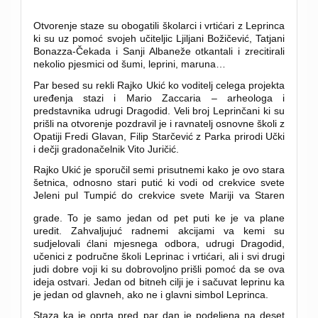
Otvorenje staze su obogatili školarci i vrtićari z Leprinca
ki su uz pomoć svojeh učiteljic Ljiljani Božičević, Tatjani
Bonazza-Čekada i Sanji Albaneže otkantali i zrecitirali
nekolio pjesmici od šumi, leprini, maruna…
Par besed su rekli Rajko Ukić ko voditelj celega projekta
uređenja stazi i Mario Zaccaria – arheologa i
predstavnika udrugi Dragodid. Veli broj Leprinčani ki su
prišli na otvorenje pozdravil je i ravnatelj osnovne školi z
Opatiji Fredi Glavan, Filip Starčević z Parka prirodi Učki
i dečji gradonačelnik Vito Juričić.
Rajko Ukić je sporučil semi prisutnemi kako je ovo stara
šetnica, odnosno stari putić ki vodi od crekvice svete
Jeleni pul Tumpić do crekvice svete Mariji va Staren
grade.
To je samo jedan od pet puti ke je va plane
uredit. Zahvaljujuć radnemi akcijami va kemi su
sudjelovali ćlani mjesnega odbora, udrugi Dragodid,
učenici z područne školi Leprinac i vrtićari, ali i svi drugi
judi dobre voji ki su dobrovoljno prišli pomoć da se ova
ideja ostvari. Jedan od bitneh cilji je i sačuvat leprinu ka
je jedan od glavneh, ako ne i glavni simbol Leprinca.
Staza ka je oprta pred par dan je podeljena na deset