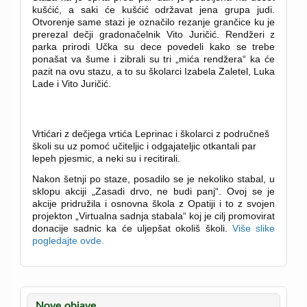
kušćić, a saki će kušćić održavat jena grupa judi.
Otvorenje same stazi je označilo rezanje grančice ku je
prerezal dečji gradonačelnik Vito Juričić. Rendžeri z
parka prirodi Učka su dece povedeli kako se trebe
ponašat va šume i zibrali su tri „mića rendžera“ ka će
pazit na ovu stazu, a to su školarci Izabela Zaletel, Luka
Lade i Vito Juričić.
Vrtićari z dečjega vrtića Leprinac i školarci z područneš
školi su uz pomoć učiteljic i odgajateljic otkantali par
lepeh pjesmic, a neki su i recitirali.
Nakon šetnji po staze, posadilo se je nekoliko stabal, u
sklopu akciji „Zasadi drvo, ne budi panj“. Ovoj se je
akcije pridružila i osnovna škola z Opatiji i to z svojen
projekton „Virtualna sadnja stabala“ koj je cilj promovirat
donacije sadnic ka će uljepšat okoliš školi.
Više slike
pogledajte ovde.
Nove objave