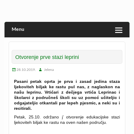
Skip
to
Veprina(c)
Veprina
content
Menu
Otvorenje prve stazi leprini
28.10.2019.
Jelena
Pasani petak oprta je prva i zasad jedina staza
ljekoviteh biljak ke rastu pul nas, z naglaskon na
našu leprinu. Vrtićari z dečjega vrtića Leprinac i
školarci z područneš školi su uz pomoć učiteljic i
odgajateljic otkantali par lepeh pjesmic, a neki su i
recitirali.
Petak, 25.10. održano j’ otvorenje edukacijske stazi
ljekoviteh biljak ke rastu na oven našen području.