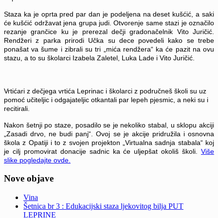
Staza ka je oprta pred par dan je podeljena na deset kušćić, a saki
će kušćić održavat jena grupa judi. Otvorenje same stazi je označilo
rezanje grančice ku je prerezal dečji gradonačelnik Vito Juričić.
Rendžeri z parka prirodi Učka su dece povedeli kako se trebe
ponašat va šume i zibrali su tri „mića rendžera“ ka će pazit na ovu
stazu, a to su školarci Izabela Zaletel, Luka Lade i Vito Juričić.
Vrtićari z dečjega vrtića Leprinac i školarci z područneš školi su uz
pomoć učiteljic i odgajateljic otkantali par lepeh pjesmic, a neki su i
recitirali.
Nakon šetnji po staze, posadilo se je nekoliko stabal, u sklopu akciji
„Zasadi drvo, ne budi panj“. Ovoj se je akcije pridružila i osnovna
škola z Opatiji i to z svojen projekton „Virtualna sadnja stabala“ koj
je cilj promovirat donacije sadnic ka će uljepšat okoliš školi.
Više
slike pogledajte ovde.
Nove objave
Vina
Šetnica br 3 : Edukacijski staza ljekovitog bilja PUT
LEPRINE