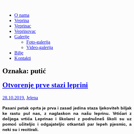
Skip
O nama
to
Veprina
Veprina(c)
Veprina
content
Veprinac
Veprinovac
Galerije
Foto-galerija
Video-galerija
Bilje
Kontakti
Oznaka:
putić
Otvorenje prve stazi leprini
28.10.2019.
Jelena
Pasani petak oprta je prva i zasad jedina staza ljekoviteh biljak
ke rastu pul nas, z naglaskon na našu leprinu. Vrtićari z
dečjega vrtića Leprinac i školarci z područneš školi su uz
pomoć učiteljic i odgajateljic otkantali par lepeh pjesmic, a
neki su i recitirali.