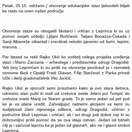
Petak, 25.10. održano j’ otvorenje edukacijske stazi ljekoviteh biljak
ke rastu na oven našen području.
Otvorenje staze su obogatili školarci i vrtićari z Leprinca ki su uz
pomoć svojeh učiteljic Ljiljani Božičević, Tatjani Bonazza-Čekada i
Sanji Albaneže otkantali i zrecitirali nekolio pjesmici od šumi, leprini,
maruna…
Par besed su rekli Rajko Ukić ko voditelj celega projekta uređenja
stazi i Mario Zaccaria – arheologa i predstavnika udrugi Dragodid.
Veli broj Leprinčani ki su prišli na otvorenje pozdravil je i ravnatelj
osnovne školi z Opatiji Fredi Glavan, Filip Starčević z Parka prirodi
Učki i dečji gradonačelnik Vito Juričić.
Rajko Ukić je sporučil semi prisutnemi kako je ovo stara šetnica,
odnosno stari putić ki vodi od crekvice svete Jeleni pul Tumpić do
crekvice svete Mariji va Staren grade.
To je samo jedan od pet puti
ke je va plane uredit. Zahvaljujuć radnemi akcijami va kemi su
sudjelovali ćlani mjesnega odbora, udrugi Dragodid, učenici z
područne školi Leprinac i vrtićari, ali i svi drugi judi dobre voji ki su
dobrovoljno prišli pomoć da se ova ideja ostvari. Jedan od bitneh
cilji je i sačuvat leprinu ka je jedan od glavneh, ako ne i glavni simbol
Leprinca.