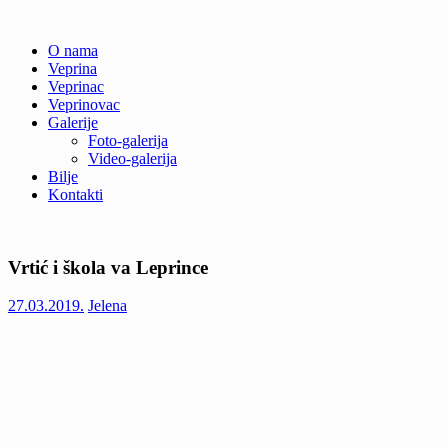
Skip
O nama
to
Veprina
Veprina(c)
Veprina
content
Veprinac
Veprinovac
Galerije
Foto-galerija
Video-galerija
Bilje
Kontakti
Vrtić i škola va Leprince
27.03.2019.
Jelena