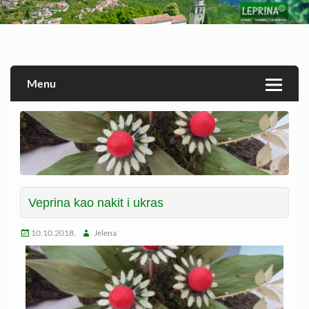
Skip
to
Veprina(c)
Veprina
content
Menu
Veprina kao nakit i ukras
10.10.2018.
Jelena