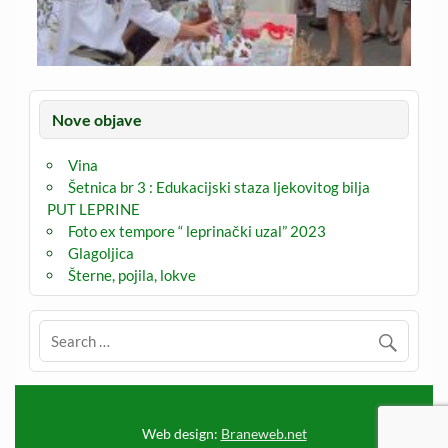
Nove objave
Vina
Šetnica br 3 : Edukacijski staza ljekovitog bilja
PUT LEPRINE
Foto ex tempore “ leprinački uzal” 2023
Glagoljica
Šterne, pojila, lokve
Web design:
Braneweb.net