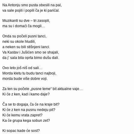
Na Antonju smo pusta obesili na pal,
va sale pojili i popili ča je ki parićal.
Muzikanti su dve – tri zasopli,
ma su i domaći ča mogli…
Onda su počeli pusni tanci,
neki su okole hludili,
a neken su bili stišnjeni lanci.
Va Kastav i Jušićen smo se shajali,
da j’ sala bila oprta bimo dušu dali.
Ovo leto još niš od sali…
Morda kletu tu budu tanci najboji,
morda bude više dobre voji.
Za ten su počele „pusne teme“ bit aktualne vaje…
Ki će z ken, kad i kamo daje?
Ča se to dogaja, ča će na kraje bit?
Ki će z ken na pusnu nedeju pit?
Ki će kemu vrata zapret?
Ka će grupa kega sobun zet?
Ki sopac kade će sost?