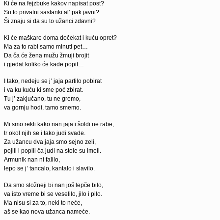
Ki će na fejzbuke kakov napisat post?
Su to privatni sastanki al’ pak javni?
Ši znaju si da su to užanci zdavni?
Ki će maškare doma dočekat i kuću opret?
Ma za to rabi samo minuti pet…
Da ča će žena mužu žmuji brojit
i gjedat koliko će kade popit…
I tako, nedeju se j’ jaja partilo pobirat
i va ku kuću ki sme poć zbirat.
Tu j’ zakjučano, tu ne gremo,
va gornju hodi, tamo smemo.
Mi smo rekli kako nan jaja i šoldi ne rabe,
tr okol njih se i tako judi svade.
Za užancu dva jaja smo sejno zeli,
pojili i popili ča judi na stole su imeli.
Armunik nan ni falilo,
lepo se j’ tancalo, kantalo i slavilo.
Da smo složneji bi nan još lepče bilo,
va isto vreme bi se veselilo, jilo i pilo.
Ma nisu si za to, neki to neće,
aš se kao nova užanca nameće.