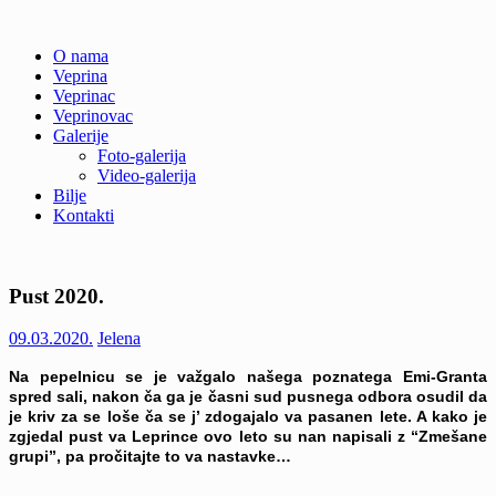
Skip
O nama
to
Veprina
Veprina(c)
Veprina
content
Veprinac
Veprinovac
Galerije
Foto-galerija
Video-galerija
Bilje
Kontakti
Pust 2020.
09.03.2020.
Jelena
Na pepelnicu se je važgalo našega poznatega Emi-Granta
spred sali, nakon ča ga je časni sud pusnega odbora osudil da
je kriv za se loše ča se j’ zdogajalo va pasanen lete. A kako je
zgjedal pust va Leprince ovo leto su nan napisali z “Zmešane
grupi”, pa pročitajte to va nastavke…