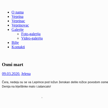
Skip
O nama
to
Veprina
Veprina(c)
Veprina
content
Veprinac
Veprinovac
Galerije
Foto-galerija
Video-galerija
Bilje
Kontakti
Osmi mart
09.03.2020.
Jelena
Čera, nedeju su se va Leprince pod ložun ženskan delile rožice povodom osmega
Denija na triještinke malo i zatancalo!