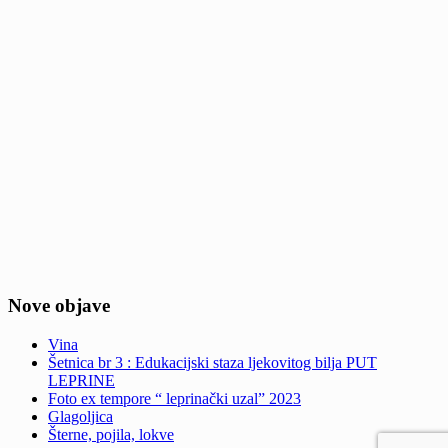
Nove objave
Vina
Šetnica br 3 : Edukacijski staza ljekovitog bilja PUT
LEPRINE
Foto ex tempore “ leprinački uzal” 2023
Glagoljica
Šterne, pojila, lokve