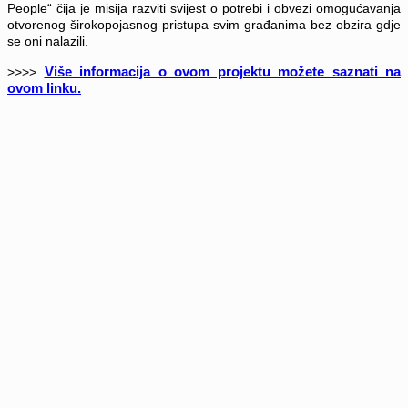
People“ čija je misija razviti svijest o potrebi i obvezi omogućavanja
otvorenog širokopojasnog pristupa svim građanima bez obzira gdje
se oni nalazili.
Više informacija o ovom projektu možete saznati na
>>>>
ovom linku.