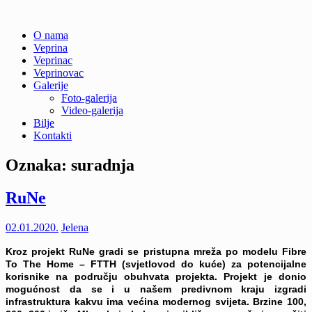
Skip
O nama
to
Veprina
Veprina(c)
Veprina
content
Veprinac
Veprinovac
Galerije
Foto-galerija
Video-galerija
Bilje
Kontakti
Oznaka:
suradnja
RuNe
02.01.2020.
Jelena
Kroz projekt RuNe gradi se pristupna mreža po modelu Fibre
To The Home – FTTH (svjetlovod do kuće) za potencijalne
korisnike na području obuhvata projekta.
Projekt je donio
mogućnost da se i u našem predivnom kraju izgradi
infrastruktura kakvu ima većina modernog svijeta. Brzine 100,