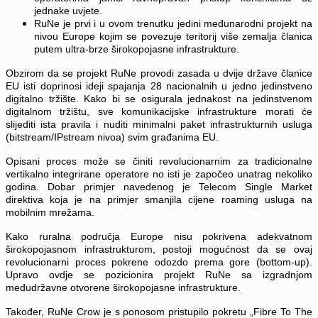
jednake uvjete.
RuNe je prvi i u ovom trenutku jedini međunarodni projekt na
nivou Europe kojim se povezuje teritorij više zemalja članica
putem ultra-brze širokopojasne infrastrukture.
Obzirom da se projekt RuNe provodi zasada u dvije države članice
EU isti doprinosi ideji spajanja 28 nacionalnih u jedno jedinstveno
digitalno tržište. Kako bi se osigurala jednakost na jedinstvenom
digitalnom tržištu, sve komunikacijske infrastrukture morati će
slijediti ista pravila i nuditi minimalni paket infrastrukturnih usluga
(bitstream/IPstream nivoa) svim građanima EU.
Opisani proces može se činiti revolucionarnim za tradicionalne
vertikalno integrirane operatore no isti je započeo unatrag nekoliko
godina. Dobar primjer navedenog je Telecom Single Market
direktiva koja je na primjer smanjila cijene roaming usluga na
mobilnim mrežama.
Kako ruralna područja Europe nisu pokrivena adekvatnom
širokopojasnom infrastrukturom, postoji mogućnost da se ovaj
revolucionarni proces pokrene odozdo prema gore (bottom-up).
Upravo ovdje se pozicionira projekt RuNe sa izgradnjom
međudržavne otvorene širokopojasne infrastrukture.
Također, RuNe Crow je s ponosom pristupilo pokretu „Fibre To The