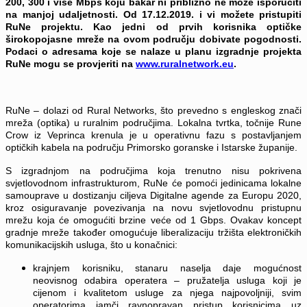
200, 300 i više Mbps koju bakar ni približno ne može isporučiti
na manjoj udaljetnosti. Od
17.12.2019. i vi možete pristupiti
RuNe projektu. Kao jedni od prvih korisnika optičke
širokopojasne mreže na ovom području dobivate pogodnosti.
Podaci o adresama koje se nalaze u planu izgradnje projekta
RuNe mogu se provjeriti na
www.ruralnetwork.eu
.
RuNe – dolazi od Rural Networks, što prevedno s engleskog znači
mreža (optika) u ruralnim područjima. Lokalna tvrtka, točnije Rune
Crow iz Veprinca krenula je u operativnu fazu s postavljanjem
optičkih kabela na području Primorsko goranske i Istarske županije.
S izgradnjom na područjima koja trenutno nisu pokrivena
svjetlovodnom infrastrukturom, RuNe će pomoći jedinicama lokalne
samouprave u dostizanju ciljeva Digitalne agende za Europu 2020,
kroz osiguravanje povezivanja na novu svjetlovodnu pristupnu
mrežu koja će omogućiti brzine veće od 1 Gbps. Ovakav koncept
gradnje mreže također omogućuje liberalizaciju tržišta elektroničkih
komunikacijskih usluga, što u konačnici:
krajnjem korisniku, stanaru naselja daje mogućnost
neovisnog odabira operatera – pružatelja usluga koji je
cijenom i kvalitetom usluge za njega najpovoljniji, svim
operatorima jamči ravnopravan pristup korisnicima uz