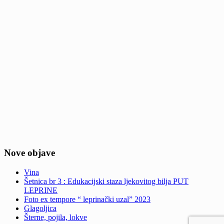
Nove objave
Vina
Šetnica br 3 : Edukacijski staza ljekovitog bilja PUT
LEPRINE
Foto ex tempore “ leprinački uzal” 2023
Glagoljica
Šterne, pojila, lokve