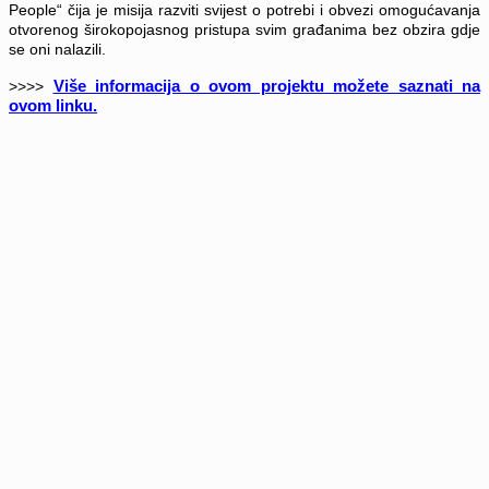
People“ čija je misija razviti svijest o potrebi i obvezi omogućavanja
otvorenog širokopojasnog pristupa svim građanima bez obzira gdje
se oni nalazili.
Više informacija o ovom projektu možete saznati na
>>>>
ovom linku.