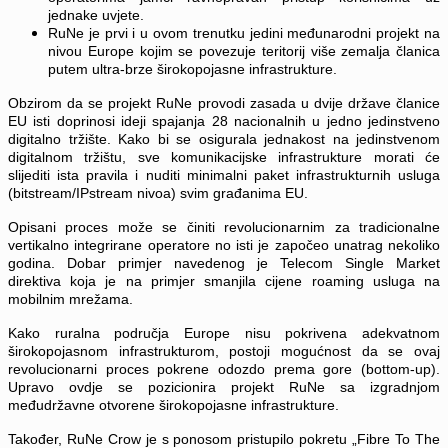
jednake uvjete.
RuNe je prvi i u ovom trenutku jedini međunarodni projekt na
nivou Europe kojim se povezuje teritorij više zemalja članica
putem ultra-brze širokopojasne infrastrukture.
Obzirom da se projekt RuNe provodi zasada u dvije države članice
EU isti doprinosi ideji spajanja 28 nacionalnih u jedno jedinstveno
digitalno tržište. Kako bi se osigurala jednakost na jedinstvenom
digitalnom tržištu, sve komunikacijske infrastrukture morati će
slijediti ista pravila i nuditi minimalni paket infrastrukturnih usluga
(bitstream/IPstream nivoa) svim građanima EU.
Opisani proces može se činiti revolucionarnim za tradicionalne
vertikalno integrirane operatore no isti je započeo unatrag nekoliko
godina. Dobar primjer navedenog je Telecom Single Market
direktiva koja je na primjer smanjila cijene roaming usluga na
mobilnim mrežama.
Kako ruralna područja Europe nisu pokrivena adekvatnom
širokopojasnom infrastrukturom, postoji mogućnost da se ovaj
revolucionarni proces pokrene odozdo prema gore (bottom-up).
Upravo ovdje se pozicionira projekt RuNe sa izgradnjom
međudržavne otvorene širokopojasne infrastrukture.
Također, RuNe Crow je s ponosom pristupilo pokretu „Fibre To The