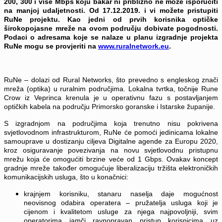
200, 300 i više Mbps koju bakar ni približno ne može isporučiti
na manjoj udaljetnosti. Od
17.12.2019. i vi možete pristupiti
RuNe projektu. Kao jedni od prvih korisnika optičke
širokopojasne mreže na ovom području dobivate pogodnosti.
Podaci o adresama koje se nalaze u planu izgradnje projekta
RuNe mogu se provjeriti na
www.ruralnetwork.eu
.
RuNe – dolazi od Rural Networks, što prevedno s engleskog znači
mreža (optika) u ruralnim područjima. Lokalna tvrtka, točnije Rune
Crow iz Veprinca krenula je u operativnu fazu s postavljanjem
optičkih kabela na području Primorsko goranske i Istarske županije.
S izgradnjom na područjima koja trenutno nisu pokrivena
svjetlovodnom infrastrukturom, RuNe će pomoći jedinicama lokalne
samouprave u dostizanju ciljeva Digitalne agende za Europu 2020,
kroz osiguravanje povezivanja na novu svjetlovodnu pristupnu
mrežu koja će omogućiti brzine veće od 1 Gbps. Ovakav koncept
gradnje mreže također omogućuje liberalizaciju tržišta elektroničkih
komunikacijskih usluga, što u konačnici:
krajnjem korisniku, stanaru naselja daje mogućnost
neovisnog odabira operatera – pružatelja usluga koji je
cijenom i kvalitetom usluge za njega najpovoljniji, svim
operatorima jamči ravnopravan pristup korisnicima uz