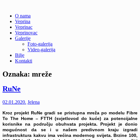
Skip
O nama
to
Veprina
Veprina(c)
Veprina
content
Veprinac
Veprinovac
Galerije
Foto-galerija
Video-galerija
Bilje
Kontakti
Oznaka:
mreže
RuNe
02.01.2020.
Jelena
Kroz projekt RuNe gradi se pristupna mreža po modelu Fibre
To The Home – FTTH (svjetlovod do kuće) za potencijalne
korisnike na području obuhvata projekta.
Projekt je donio
mogućnost da se i u našem predivnom kraju izgradi
infrastruktura kakvu ima većina modernog svijeta. Brzine 100,