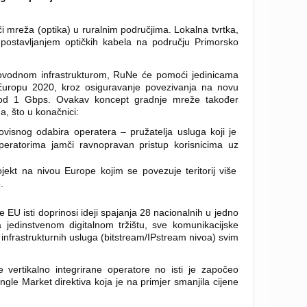
 mreža (optika) u ruralnim područjima. Lokalna tvrtka,
 postavljanjem optičkih kabela na području Primorsko
tlovodnom infrastrukturom, RuNe će pomoći jedinicama
 Europu 2020, kroz osiguravanje povezivanja na novu
e od 1 Gbps. Ovakav koncept gradnje mreže također
a, što u konačnici:
visnog odabira operatera – pružatelja usluga koji je
operatorima jamči ravnopravan pristup korisnicima uz
ekt na nivou Europe kojim se povezuje teritorij više
.
EU isti doprinosi ideji spajanja 28 nacionalnih u jedno
a jedinstvenom digitalnom tržištu, sve komunikacijske
ket infrastrukturnih usluga (bitstream/IPstream nivoa) svim
 vertikalno integrirane operatore no isti je započeo
le Market direktiva koja je na primjer smanjila cijene