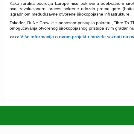
Kako ruralna područja Europe nisu pokrivena adekvatnom širo
ovaj revolucionarni proces pokrene odozdo prema gore (botto
izgradnjom međudržavne otvorene širokopojasne infrastrukture.
Također, RuNe Crow je s ponosom pristupilo pokretu „Fibre To The P
omogućavanja otvorenog širokopojasnog pristupa svim građanima b
Više informacija o ovom projektu možete saznati na o
>>>>