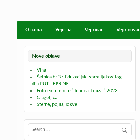
Skip
to
content
Veprina
Veprina(c)
O nama
Veprina
Veprinac
Veprinova
Nove objave
Vina
Šetnica br 3 : Edukacijski staza ljekovitog
bilja PUT LEPRINE
Foto ex tempore “ leprinački uzal” 2023
Glagoljica
Šterne, pojila, lokve