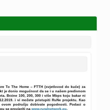
ibre To The Home – FTTH (svjetlovod do kuće) za
ekt je donio mogućnost da se i u našem predivnom
eta. Brzine 100, 200, 300 i više Mbps koju bakar ni
12.2019. i vi možete pristupiti RuNe projektu. Kao
na ovom području dobivate pogodnosti. Podaci o
gu se provjeriti na
www.ruralnetwork.eu
.