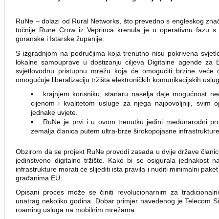
RuNe – dolazi od Rural Networks, što prevedno s engleskog znači
točnije Rune Crow iz Veprinca krenula je u operativnu fazu s
goranske i Istarske županije.
S izgradnjom na područjima koja trenutno nisu pokrivena svje
lokalne samouprave u dostizanju ciljeva Digitalne agende za
svjetlovodnu pristupnu mrežu koja će omogućiti brzine već
omogućuje liberalizaciju tržišta elektroničkih komunikacijskih uslug
krajnjem korisniku, stanaru naselja daje mogućnost neo
cijenom i kvalitetom usluge za njega najpovoljniji, svim 
jednake uvjete.
RuNe je prvi i u ovom trenutku jedini međunarodni proj
zemalja članica putem ultra-brze širokopojasne infrastrukture
Obzirom da se projekt RuNe provodi zasada u dvije države članice 
jedinstveno digitalno tržište. Kako bi se osigurala jednakost n
infrastrukture morati će slijediti ista pravila i nuditi minimalni pa
građanima EU.
Opisani proces može se činiti revolucionarnim za tradicionalne
unatrag nekoliko godina. Dobar primjer navedenog je Telecom Sing
roaming usluga na mobilnim mrežama.