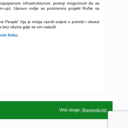
kopojasnom infrastrukturom, postoji mogućnost da se
m-up). Upravo ovdje se pozicionira projekt RuNe sa
eople“ čija je misija razviti svijest o potrebi i obvezi
ez obzira gdje se oni nalazili.
vom linku.
Web design:
Braneweb.net