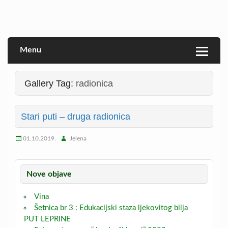
Skip
to
Veprina(c)
Veprina
content
Menu
Gallery Tag:
radionica
Stari puti – druga radionica
01.10.2019.
Jelena
Nove objave
Vina
Šetnica br 3 : Edukacijski staza ljekovitog bilja
PUT LEPRINE