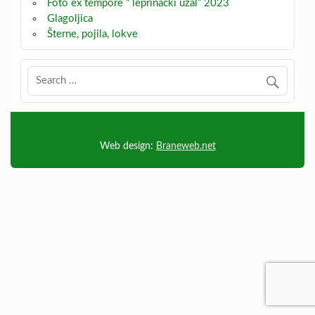
Foto ex tempore “ leprinački uzal” 2023
Glagoljica
Šterne, pojila, lokve
Web design:
Braneweb.net