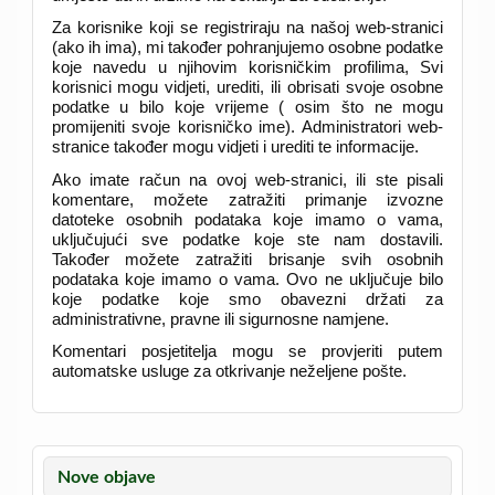
Za korisnike koji se registriraju na našoj web-stranici
(ako ih ima), mi također pohranjujemo osobne podatke
koje navedu u njihovim korisničkim profilima, Svi
korisnici mogu vidjeti, urediti, ili obrisati svoje osobne
podatke u bilo koje vrijeme ( osim što ne mogu
promijeniti svoje korisničko ime). Administratori web-
stranice također mogu vidjeti i urediti te informacije.
Ako imate račun na ovoj web-stranici, ili ste pisali
komentare, možete zatražiti primanje izvozne
datoteke osobnih podataka koje imamo o vama,
uključujući sve podatke koje ste nam dostavili.
Također možete zatražiti brisanje svih osobnih
podataka koje imamo o vama. Ovo ne uključuje bilo
koje podatke koje smo obavezni držati za
administrativne, pravne ili sigurnosne namjene.
Komentari posjetitelja mogu se provjeriti putem
automatske usluge za otkrivanje neželjene pošte.
Nove objave