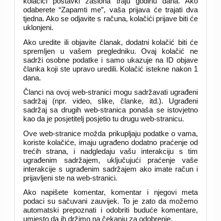
kolačići postavki zaslona traju godinu dana. Ako
odaberete “Zapamti me”, vaša prijava će trajati dva
tjedna. Ako se odjavite s računa, kolačići prijave biti će
uklonjeni.
Ako uredite ili objavite članak, dodatni kolačić biti će
spremljen u vašem pregledniku. Ovaj kolačić ne
sadrži osobne podatke i samo ukazuje na ID objave
članka koji ste upravo uredili. Kolačić istekne nakon 1
dana.
Članci na ovoj web-stranici mogu sadržavati ugrađeni
sadržaj (npr. video, slike, članke, itd.). Ugrađeni
sadržaj sa drugih web-stranica ponaša se istovjetno
kao da je posjetitelj posjetio tu drugu web-stranicu.
Ove web-stranice možda prikupljaju podatke o vama,
koriste kolačiće, imaju ugrađeno dodatno praćenje od
trećih strana, i nadgledaju vašu interakciju s tim
ugrađenim sadržajem, uključujući praćenje vaše
interakcije s ugrađenim sadržajem ako imate račun i
prijavljeni ste na web-stranici.
Ako napišete komentar, komentar i njegovi meta
podaci su sačuvani zauvijek. To je zato da možemo
automatski prepoznati i odobriti buduće komentare,
umjesto da ih držimo na čekanju za odobrenje.