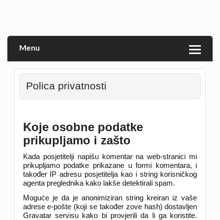
Skip
to
Veprina(c)
Veprina
content
Menu
Polica privatnosti
Koje osobne podatke
prikupljamo i zašto
Kada posjetitelji napišu komentar na web-stranici mi
prikupljamo podatke prikazane u formi komentara, i
također IP adresu posjetitelja kao i string korisničkog
agenta preglednika kako lakše detektirali spam.
Moguće je da je anonimiziran string kreiran iz vaše
adrese e-pošte (koji se također zove hash) dostavljen
Gravatar servisu kako bi provjerili da li ga koristite.