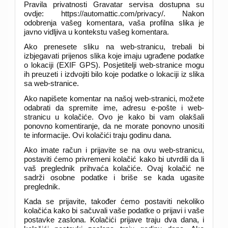
Pravila privatnosti Gravatar servisa dostupna su
ovdje: https://automattic.com/privacy/. Nakon
odobrenja vašeg komentara, vaša profilna slika je
javno vidljiva u kontekstu vašeg komentara.
Ako prenesete sliku na web-stranicu, trebali bi
izbjegavati prijenos slika koje imaju ugrađene podatke
o lokaciji (EXIF GPS). Posjetitelji web-stranice mogu
ih preuzeti i izdvojiti bilo koje podatke o lokaciji iz slika
sa web-stranice.
Ako napišete komentar na našoj web-stranici, možete
odabrati da spremite ime, adresu e-pošte i web-
stranicu u kolačiće. Ovo je kako bi vam olakšali
ponovno komentiranje, da ne morate ponovno unositi
te informacije. Ovi kolačići traju godinu dana.
Ako imate račun i prijavite se na ovu web-stranicu,
postaviti ćemo privremeni kolačić kako bi utvrdili da li
vaš preglednik prihvaća kolačiće. Ovaj kolačić ne
sadrži osobne podatke i briše se kada ugasite
preglednik.
Kada se prijavite, također ćemo postaviti nekoliko
kolačića kako bi sačuvali vaše podatke o prijavi i vaše
postavke zaslona. Kolačići prijave traju dva dana, i