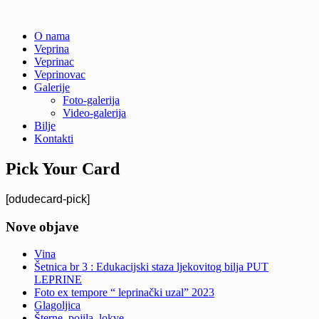
Skip
O nama
to
Veprina
Veprina(c)
Veprina
content
Veprinac
Veprinovac
Galerije
Foto-galerija
Video-galerija
Bilje
Kontakti
Pick Your Card
[odudecard-pick]
Nove objave
Vina
Šetnica br 3 : Edukacijski staza ljekovitog bilja PUT
LEPRINE
Foto ex tempore “ leprinački uzal” 2023
Glagoljica
Šterne, pojila, lokve