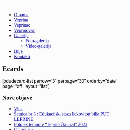
Skip
O nama
to
Veprina
Veprina(c)
Veprina
content
Veprinac
Veprinovac
Galerije
Foto-galerija
Video-galerija
Bilje
Kontakti
Ecards
[odudecard-list perrow=”3″ perpage=”30″ orderby=”date”
page=”off” layout=”list”]
Nove objave
Vina
Šetnica br 3 : Edukacijski staza ljekovitog bilja PUT
LEPRINE
Foto ex tempore “ leprinački uzal” 2023
Glagoljica