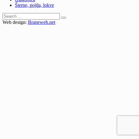
Šterne, pojila, lokve
Search
for:
Web design:
Braneweb.net